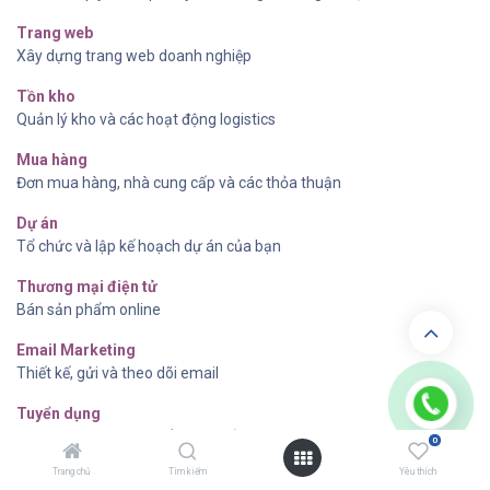
Trang web
Xây dựng trang web doanh nghiệp
Tồn kho
Quản lý kho và các hoạt động logistics
Mua hàng
Đơn mua hàng, nhà cung cấp và các thỏa thuận
Dự án
Tổ chức và lập kế hoạch dự án của bạn
Thương mại điện tử
Bán sản phẩm online
Email Marketing
Thiết kế, gửi và theo dõi email
Tuyển dụng
Theo dõi quy trình tuyển dụng của bạn
0
Trang chủ
Tìm kiếm
Yêu thích
Nhân viên