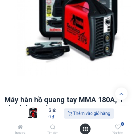
Máy hàn hồ quang tay MMA 180A, 1
pha (Kèm PK)
Giá:
Thêm vào giỏ hàng
0
₫
0
₫
0
Trang chủ
Tìm kiếm
Yêu thích