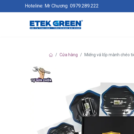
Hoteline: Mr Chương
0979.289.222
Cửa hàng
Miếng vá lốp mành chéo t