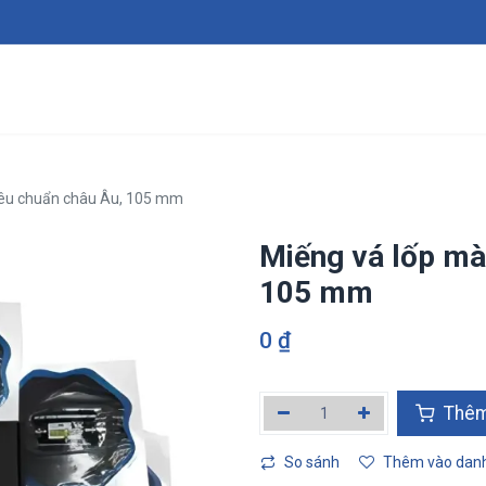
Giới thiệu
Sản phẩm
Dịch vụ
Tin tức
Tuy
iêu chuẩn châu Âu, 105 mm
Miếng vá lốp mà
105 mm
0
₫
Thêm v
So sánh
Thêm vào danh