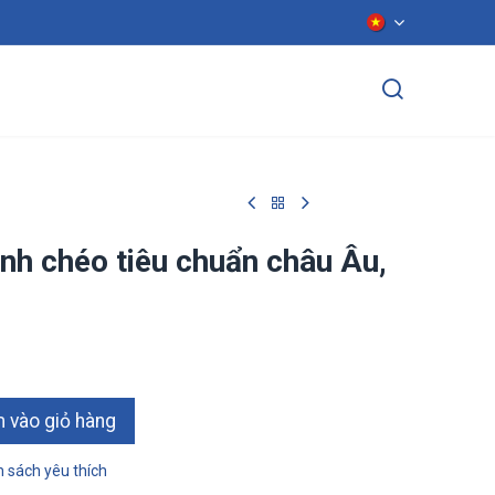
ển dụng
Liên hệ
nh chéo tiêu chuẩn châu Âu,
ào giỏ hàn​​​​g
 sách yêu thích