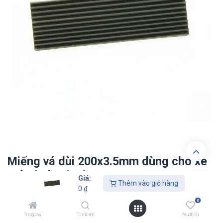
Miếng vá dùi 200x3.5mm dùng cho xe
máy (màu đen)
Giá:
Thêm vào giỏ hàng
0
₫
0
₫
0
Trang chủ
Tìm kiếm
Yêu thích