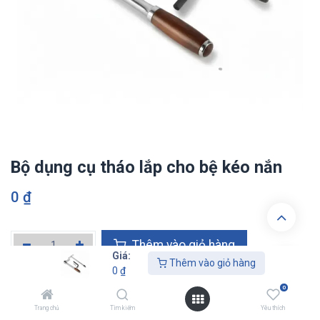
Bộ dụng cụ tháo lắp cho bệ kéo nắn
0
₫
Thêm vào giỏ hàn​​​​g
Giá:
Thêm vào giỏ hàng
0
₫
Thêm vào danh sách yêu thích
0
Trang chủ
Tìm kiếm
Yêu thích