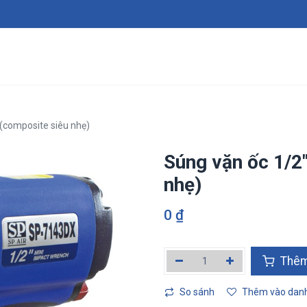
Giới thiệu
Sản phẩm
Dịch vụ
Tin tức
Tuy
(composite siêu nhẹ)
Súng vặn ốc 1/2
nhẹ)
0
₫
Thêm v
So sánh
Thêm vào danh