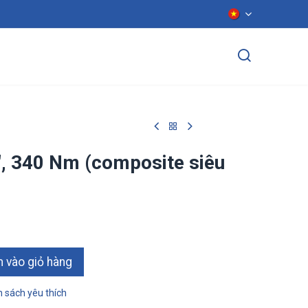
ển dụng
Liên hệ
", 340 Nm (composite siêu
ào giỏ hàn​​​​g
 sách yêu thích