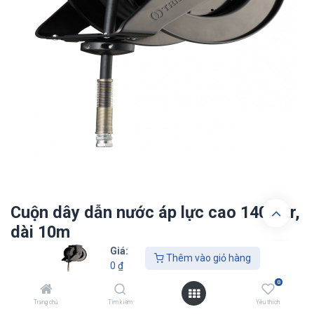
Cuộn dây dẫn nước áp lực cao 140 bar,
dài 10m
Giá:
Thêm vào giỏ hàng
0
₫
0
₫
0
Trang chủ
Tìm kiếm
Yêu thích
Thêm vào giỏ hàn​​​​g