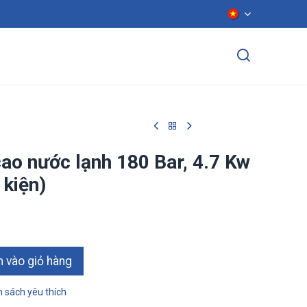
ển dụng
Liên hệ
ao nước lạnh 180 Bar, 4.7 Kw
 kiện)
ào giỏ hàn​​​​g
 sách yêu thích