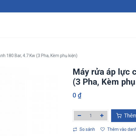
Giới thiệu
Sản phẩm
Dịch vụ
Tin tức
Tuy
nh 180 Bar, 4.7 Kw (3 Pha, Kèm phụ kiện)
Máy rửa áp lực c
(3 Pha, Kèm phụ
0
₫
Thêm v
So sánh
Thêm vào danh