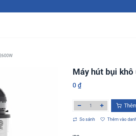
Giới thiệu
Sản phẩm
Dịch vụ
Tin tức
Tuy
, 2600W
Máy hút bụi khô 
0
₫
Thêm v
So sánh
Thêm vào danh