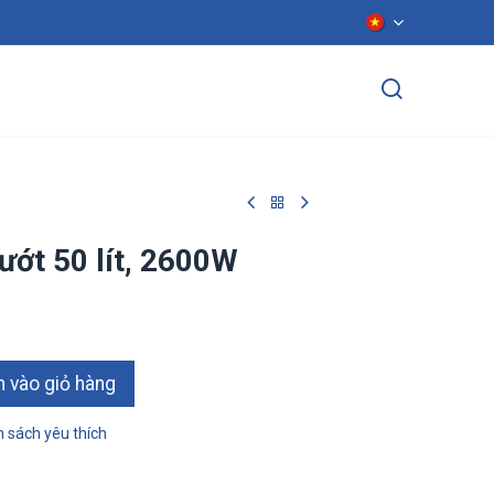
ển dụng
Liên hệ
ướt 50 lít, 2600W
ào giỏ hàn​​​​g
 sách yêu thích