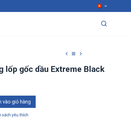
ển dụng
Liên hệ
ng lốp gốc dầu Extreme Black
ào giỏ hàn​​​​g
 sách yêu thích