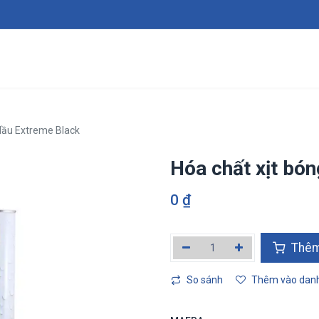
Giới thiệu
Sản phẩm
Dịch vụ
Tin tức
Tuy
 dầu Extreme Black
Hóa chất xịt bó
0
₫
Thêm v
So sánh
Thêm vào danh