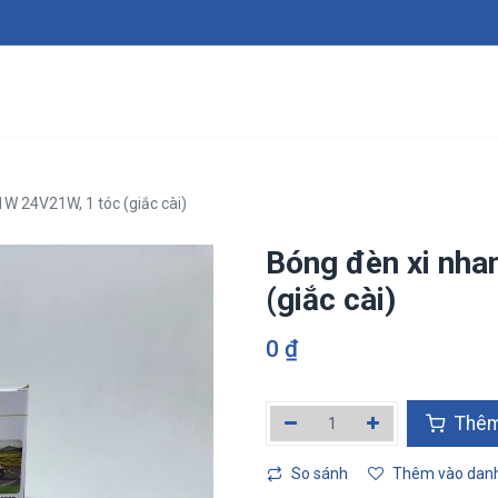
Giới thiệu
Sản phẩm
Dịch vụ
Tin tức
Tuy
W 24V21W, 1 tóc (giắc cài)
Bóng đèn xi nha
(giắc cài)
0
₫
Thêm v
So sánh
Thêm vào danh