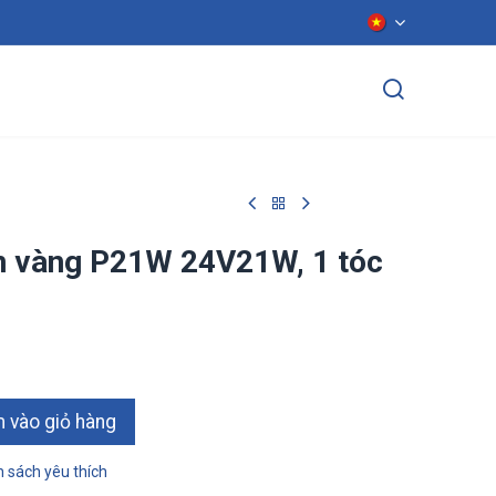
ển dụng
Liên hệ
n vàng P21W 24V21W, 1 tóc
ào giỏ hàn​​​​g
 sách yêu thích