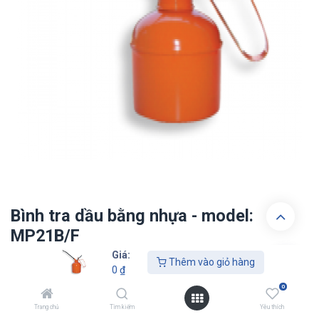
Bình tra dầu bằng nhựa - model:
MP21B/F
Giá:
Thêm vào giỏ hàng
0
₫
0
₫
0
Trang chủ
Tìm kiếm
Yêu thích
Thêm vào giỏ hàn​​​​g