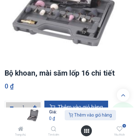
Bộ khoan, mài săm lốp 16 chi tiết
0
₫
Thêm vào giỏ hàn​​​​g
Giá:
Thêm vào giỏ hàng
0
₫
Thêm vào danh sách yêu thích
0
Trang chủ
Tìm kiếm
Yêu thích