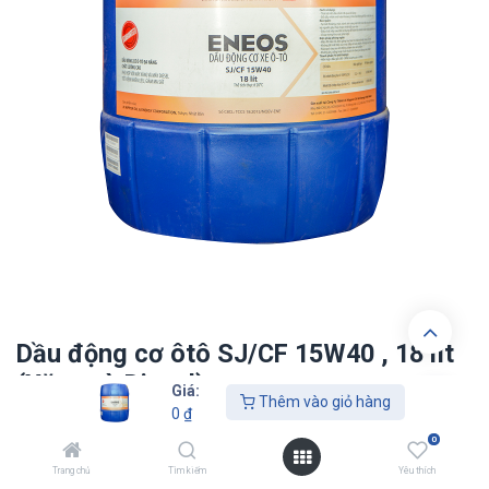
Dầu động cơ ôtô SJ/CF 15W40 , 18 lít
(Xăng và Diesel)
Giá:
Thêm vào giỏ hàng
0
₫
0
₫
0
Trang chủ
Tìm kiếm
Yêu thích