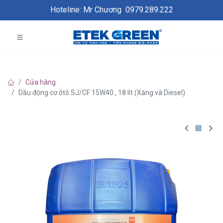
Hoteline: Mr Chương
0979.289.222
Cửa hàng
Dầu động cơ ôtô SJ/CF 15W40 , 18 lít (Xăng và Diesel)