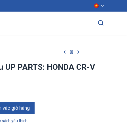
ển dụng
Liên hệ
ậu UP PARTS: HONDA CR-V
ào giỏ hàn​​​​g
 sách yêu thích