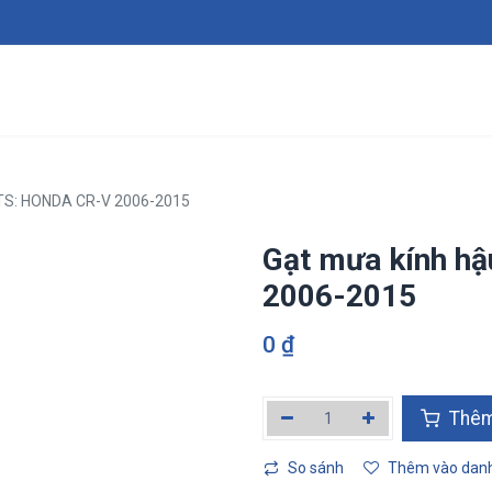
Giới thiệu
Sản phẩm
Dịch vụ
Tin tức
Tuy
TS: HONDA CR-V 2006-2015
Gạt mưa kính h
2006-2015
0
₫
Thêm v
So sánh
Thêm vào danh