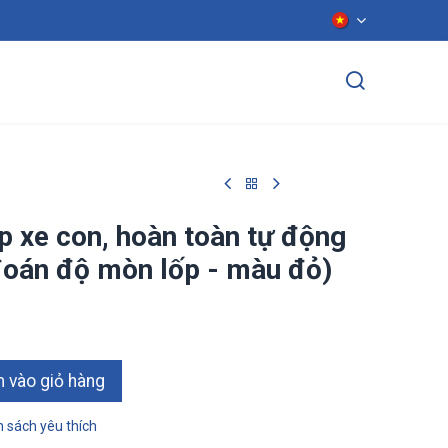
ển dụng
Liên hệ
p xe con, hoàn toàn tự động
đoán độ mòn lốp - màu đỏ)
ào giỏ hàn​​​​g
 sách yêu thích