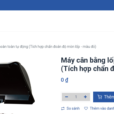
Giới thiệu
Sản phẩm
Dịch vụ
Tin tức
Tuy
hoàn toàn tự động (Tích hợp chẩn đoán độ mòn lốp - màu đỏ)
Máy cân bằng lố
(Tích hợp chẩn 
0
₫
Thêm v
So sánh
Thêm vào danh